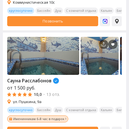
Коммунистическая 10с
круглосуточно
Бассейн
Душ
С комнатой отдыха
Кальян
Бильяр
Позвонить
Сауна
Расслабонов
от
1 500
руб.
10,0
·
13 отз.
ул. Пушкина, 9а
круглосуточно
Бассейн
Душ
С комнатой отдыха
Кальян
Бильяр
Именинникам 6-й час в подарок !