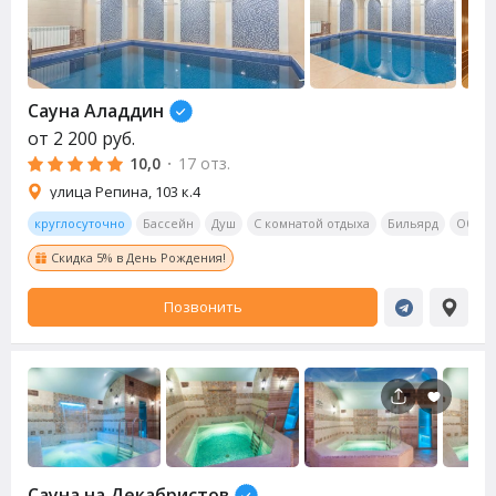
Сауна
Аладдин
от
2 200
руб.
10,0
·
17 отз.
улица Репина, 103 к.4
круглосуточно
Бассейн
Душ
С комнатой отдыха
Бильярд
Обеде
Скидка 5% в День Рождения!
Позвонить
Сауна
на Декабристов