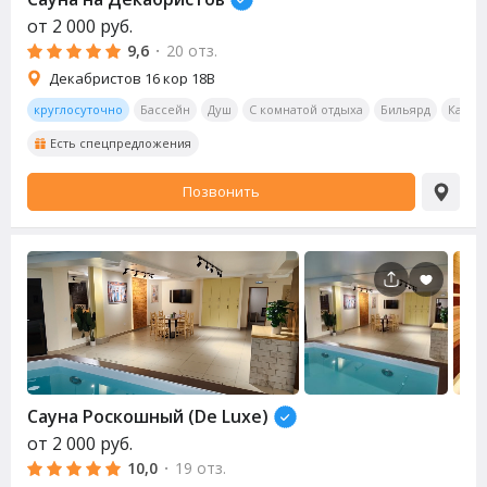
от
2 000
руб.
9,6
·
20 отз.
Декабристов 16 кор 18В
круглосуточно
Бассейн
Душ
С комнатой отдыха
Бильярд
Калья
Есть спецпредложения
Позвонить
Сауна
Роскошный (De Luxe)
от
2 000
руб.
10,0
·
19 отз.