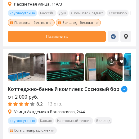
Рассветная улица, 11А/3
круглосуточно
Бассейн
Душ
С комнатой отдыха
Телевизор
Ауд
Парковка - бесплатно!
Бильярд - бесплатно!
Позвонить
Коттеджно-банный комплекс Сосновый бор
от
2 000
руб.
8,2
·
13 отз.
Улица Академика Вонсовского, 2/44
круглосуточно
Кальян
Настольный теннис
Бильярд
Есть спецпредложения