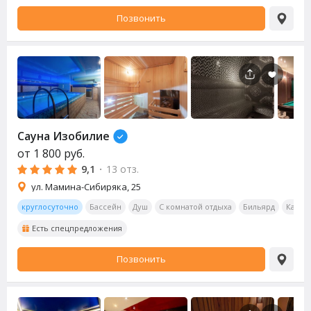
Позвонить
Сауна
Изобилие
от
1 800
руб.
9,1
·
13 отз.
ул. Мамина-Сибиряка, 25
круглосуточно
Бассейн
Душ
С комнатой отдыха
Бильярд
Калья
Есть спецпредложения
Позвонить