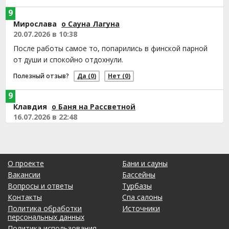
9
Мирослава
о Сауна Лагуна
20.07.2026 в 10:38
После работы самое то, попарились в финской парной
от души и спокойно отдохнули.
Полезный отзыв?
Да
(0)
Нет
(0)
9
Клавдия
о Баня на Рассветной
16.07.2026 в 22:48
Приятная сауна, сотрудники внимательные и вежливые.
Уютное место, здесь ценят комфорт клиентов.
Полезный отзыв?
Да
(0)
Нет
(0)
О проекте
Бани и сауны
Вакансии
Бассейны
9
Вопросы и ответы
Турбазы
Кира
о Сауна в Центре
Контакты
Спа салоны
15.07.2026 в 06:57
Политика обработки
Источники
Сауна уютная, мне здесь понравилось. Сотрудники очень
персональных данных
вежливые и внимательные, встретили хорошо.
Политика использования