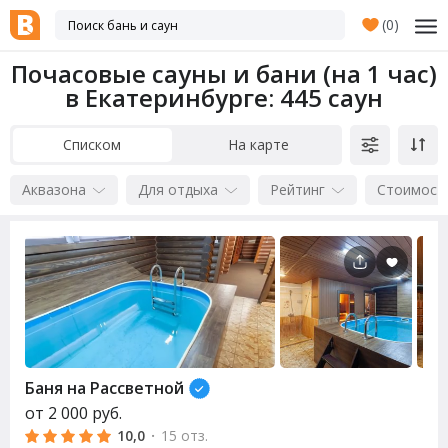
(
0
)
Почасовые сауны и бани (на 1 час)
в Екатеринбурге
: 445 саун
Списком
На карте
Аквазона
Для отдыха
Рейтинг
Стоимост
Баня на Рассветной
от
2 000
руб.
10,0
·
15 отз.