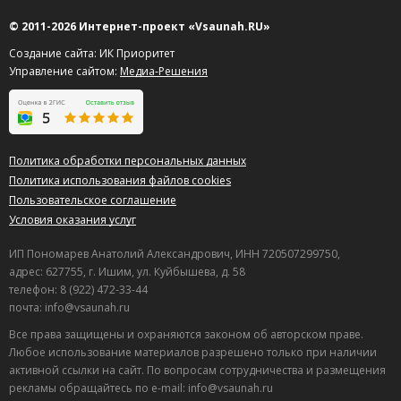
9
© 2011-2026 Интернет-проект «Vsaunah.RU»
Диана
о Сауна в Александровском
Создание сайта: ИК Приоритет
30.06.2026 в 19:38
Управление сайтом:
Медиа-Решения
Прекрасное место!! Довольно таки большая территория
всего зала. Прекрасно как и для маленькой, так и для
большой компании. Рекомендую к посещению.
Клиентоориентированность персонала на высшем
Политика обработки персональных данных
уровне)
Политика использования файлов cookies
Полезный отзыв?
Да
(0)
Нет
(0)
Пользовательское соглашение
Условия оказания услуг
9
Альберт
о Баня на дровах Небесный пейзажный
ИП Пономарев Анатолий Александрович, ИНН 720507299750,
бассейн (Sky infinity pool)
адрес: 627755, г. Ишим, ул. Куйбышева, д. 58
29.06.2026 в 08:11
телефон: 8 (922) 472-33-44
Отмечали тут день рождения, парилка шикарная,
почта: info@vsaunah.ru
вежливый администратор и бассейн в тему.
Все права защищены и охраняются законом об авторском праве.
Любое использование материалов разрешено только при наличии
Полезный отзыв?
Да
(0)
Нет
(0)
активной ссылки на сайт. По вопросам сотрудничества и размещения
9
рекламы обращайтесь по e-mail: info@vsaunah.ru