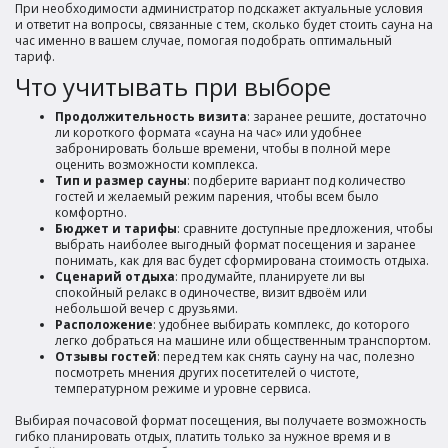
При необходимости администратор подскажет актуальные условия
и ответит на вопросы, связанные с тем, сколько будет стоить сауна на
час именно в вашем случае, помогая подобрать оптимальный
тариф.
Что учитывать при выборе
Продолжительность визита
: заранее решите, достаточно
ли короткого формата «сауна на час» или удобнее
забронировать больше времени, чтобы в полной мере
оценить возможности комплекса.
Тип и размер сауны
: подберите вариант под количество
гостей и желаемый режим парения, чтобы всем было
комфортно.
Бюджет и тарифы
: сравните доступные предложения, чтобы
выбрать наиболее выгодный формат посещения и заранее
понимать, как для вас будет сформирована стоимость отдыха.
Сценарий отдыха
: продумайте, планируете ли вы
спокойный релакс в одиночестве, визит вдвоём или
небольшой вечер с друзьями.
Расположение
: удобнее выбирать комплекс, до которого
легко добраться на машине или общественным транспортом.
Отзывы гостей
: перед тем как снять сауну на час, полезно
посмотреть мнения других посетителей о чистоте,
температурном режиме и уровне сервиса.
Выбирая почасовой формат посещения, вы получаете возможность
гибко планировать отдых, платить только за нужное время и в