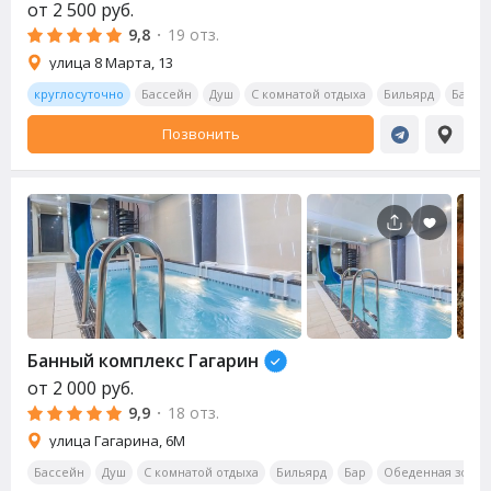
от
2 500
руб.
9,8
·
19 отз.
улица 8 Марта, 13
круглосуточно
Бассейн
Душ
С комнатой отдыха
Бильярд
Бар
Позвонить
Банный комплекс Гагарин
от
2 000
руб.
9,9
·
18 отз.
улица Гагарина, 6М
Бассейн
Душ
С комнатой отдыха
Бильярд
Бар
Обеденная зона