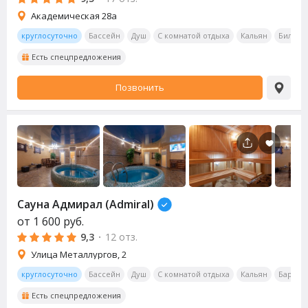
Академическая 28а
круглосуточно
Бассейн
Душ
С комнатой отдыха
Кальян
Бильяр
Есть спецпредложения
Позвонить
Сауна
Адмирал (Admiral)
от
1 600
руб.
9,3
·
12 отз.
Улица Металлургов, 2
круглосуточно
Бассейн
Душ
С комнатой отдыха
Кальян
Бар
О
Есть спецпредложения