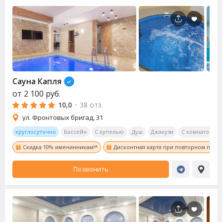
Сауна
Капля
от
2 100
руб.
10,0
·
38 отз.
ул. Фронтовых бригад, 31
круглосуточно
Бассейн
С купелью
Душ
Джакузи
С комнатой от
Скидка 10% именинникам!*
Дисконтная карта при повторном посе
Позвонить