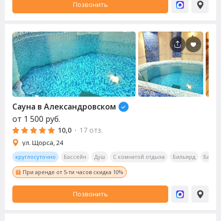
Позвонить
Сауна
в Александровском
от
1 500
руб.
10,0
·
17 отз.
ул. Щорса, 24
круглосуточно
Бассейн
Душ
С комнатой отдыха
Бильярд
Бар
При аренде от 5-ти часов скидка 10%
Позвонить