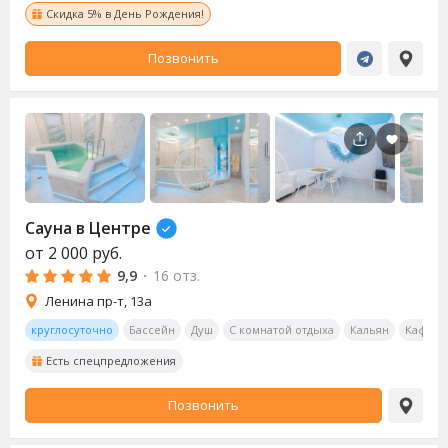
Скидка 5% в День Рождения!
Позвонить
Сауна
в Центре
от
2 000
руб.
9,9
·
16 отз.
Ленина пр-т, 13а
круглосуточно
Бассейн
Душ
С комнатой отдыха
Кальян
Кафе/р
Есть спецпредложения
Позвонить