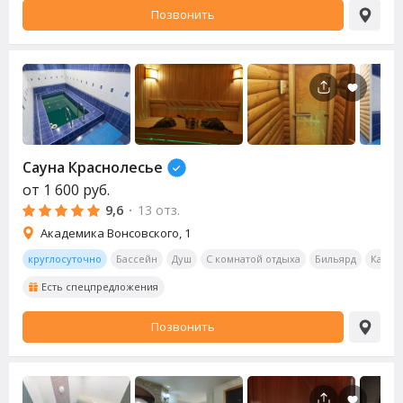
Позвонить
Сауна
Краснолесье
от
1 600
руб.
9,6
·
13 отз.
Академика Вонсовского, 1
круглосуточно
Бассейн
Душ
С комнатой отдыха
Бильярд
Калья
Есть спецпредложения
Позвонить