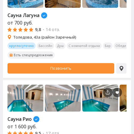
Сауна
Лагуна
от
700
руб.
9,8
·
14 отз.
Толедова, 43а (район Заречный)
круглосуточно
Бассейн
Душ
С комнатой отдыха
Бар
Обеденная
Есть спецпредложения
Позвонить
Сауна
Рио
от
1 600
руб.
9,5
·
17 отз.