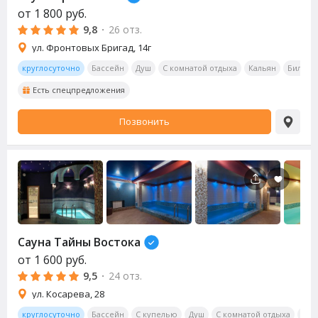
от
1 800
руб.
9,8
·
26 отз.
ул. Фронтовых Бригад, 14г
круглосуточно
Бассейн
Душ
С комнатой отдыха
Кальян
Бильяр
Есть спецпредложения
Позвонить
Сауна
Тайны Востока
от
1 600
руб.
9,5
·
24 отз.
ул. Косарева, 28
круглосуточно
Бассейн
С купелью
Душ
С комнатой отдыха
Бил