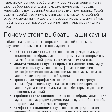
перезагрузиться после работы или учёбы, удобен формат, когда
заранее бронируется сауна по часам: можно спланировать
короткий, но полноценный отдых даже в плотном графике. Такой
режим подойдёт, если нужна баня сауна на час для спокойной
встречи с друзьями или достаточно забронировать сауну на 1 час,
чтобы прогреться, расслабиться и не переплачивать за лишние
часы.
Почему стоит выбрать наши сауны
Выбирая наши варианты в формате почасовой аренды, вы
получаете несколько важных преимуществ:
Гибкое время посещения
: почасовая аренда сауны даёт
возможность выбрать именно тот промежуток, который вам
нужен, без жёсткой привязки к длительным сеансам.
Оплата только за нужное время
: вы можете снять сауну на
час или снять сауну в почасовом формате и оплачивать
только фактическое время посещения, оставаясь в рамках
заранее запланированного бюджета.
Прозрачные тарифы
: для гостей, которых интересует,
сколько будет стоить сауна на час, в описании тарифов
заранее указана цена сауны на час — без скрытых доплат и
непонятных условий.
Удобное расположение
: несложно подобрать вариант, где
сауна почасовая рядом с домом или по пути с работы, чтобы
не тратить лишнее время на дорогу.
Комфорт и оснащение
: сауна почасовая предполагает
хорошо оборудованные парные, душевые и зоны отдыха,