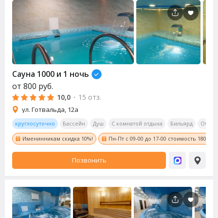
Сауна
1000 и 1 ночь
от
800
руб.
10,0
·
15 отз.
ул. Готвальда, 12а
круглосуточно
Бассейн
Душ
С комнатой отдыха
Бильярд
Обеде
Именинникам скидка 10%!
Пн-Пт с 09-00 до 17-00 стоимость 1800 ру
Позвонить