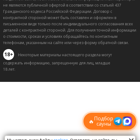
не являются публичной офертой в соответствии со статьей 437
Гражданского кодекса Российской Федерации. Договор с
контрактной стороной может быть составлен и оформлен в
письменном виде только после индивидуального согласования всех
деталей с контрактной стороной. Для получения точной информации
о стоимости, сроках и условиях обращайтесь по контактным
телефонам, указанным на сайте или через форму обратной связи.
18+
Некоторые материалы настоящего раздела могут
содержать информацию, запрещенную для лиц, младше
18 лет.
Лучшие
спецпредложения
саун
Подписывайтесь в Telegram или MAX —
пришлём свежие скидки
Подбор
🔥
сауны