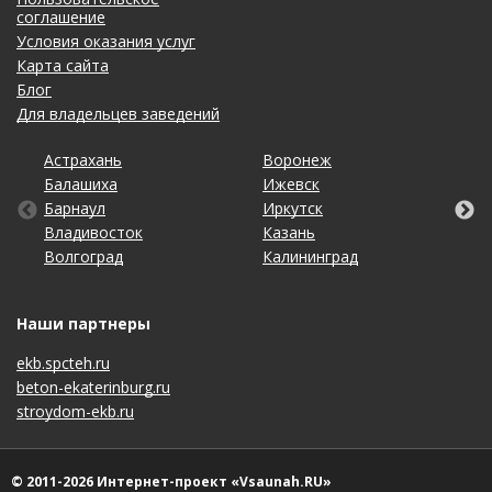
соглашение
Условия оказания услуг
Карта сайта
Блог
Для владельцев заведений
Астрахань
Кемерово
Омск
Тольятти
Воронеж
Махачкала
Рязань
Уфа
Балашиха
Киров
Оренбург
Томск
Ижевск
Москва
Самара
Хабаровск
Барнаул
Краснодар
Пенза
Тула
Иркутск
Набережные Челны
Санкт-Петербург
Чебоксары
Владивосток
Красноярск
Пермь
Тюмень
Казань
Нижний Новгород
Саратов
Челябинск
Волгоград
Липецк
Ростов-на-Дону
Ульяновск
Калининград
Новосибирск
Ставрополь
Ярославль
Наши партнеры
ekb.spcteh.ru
beton-ekaterinburg.ru
stroydom-ekb.ru
© 2011-2026 Интернет-проект «Vsaunah.RU»