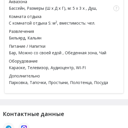
Аквазона
Бассейн
, Размеры (Ш x Д x Г), м: 5 x 3 x , Душ,
Обливное ведро
Комната отдыха
2
С комнатой отдыха
S: м
, вместимость: чел.
Развлечения
Бильярд
,
Кальян
Питание / Напитки
Бар
,
Можно со своей едой
, Обеденная зона, Чай
Оборудование
Караоке
, Телевизор, Аудиоцентр, WI-FI
Дополнительно
Парковка, Тапочки, Простыни, Полотенца, Посуда
Контактные данные