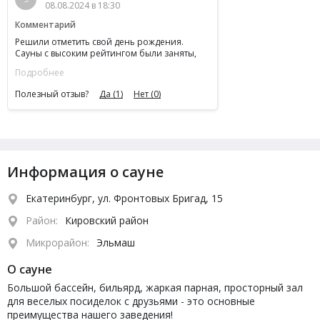
08.08.2024 в 18:30
Комментарий
Решили отметить свой день рождения.
Сауны с высоким рейтингом были заняты,
позвонили в Башню. Насколько были
Подробнее
удивлены гостеприимством и качеством
обслуживания! Уходить не хотелось, однако
Полезный отзыв?
Да
(1)
Нет
(0)
были с детьми - пришлось уступить место
следующим гостям. Рекомендую всем
окунуться в атмосферу настоящего отдыха.
Информация о сауне
Екатеринбург, ул. Фронтовых Бригад, 15
Район:
Кировский район
Микрорайон:
Эльмаш
О сауне
Большой бассейн, бильярд, жаркая парная, просторный зал
для веселых посиделок с друзьями - это основные
преимущества нашего заведения!