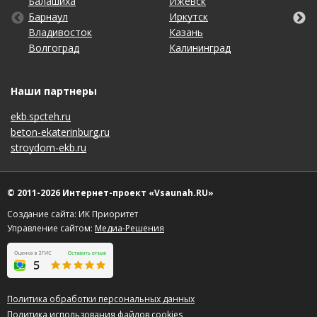
Балашиха
Киров
Оренбург
Томск
Ижевск
Москва
Самара
Хабаровск
Барнаул
Краснодар
Пенза
Тула
Иркутск
Набережные Челны
Санкт-Петербург
Чебоксары
Владивосток
Красноярск
Пермь
Тюмень
Казань
Нижний Новгород
Саратов
Челябинск
Волгоград
Липецк
Ростов-на-Дону
Ульяновск
Калининград
Новосибирск
Ставрополь
Ярославль
Наши партнеры
ekb.spcteh.ru
beton-ekaterinburg.ru
stroydom-ekb.ru
© 2011-2026 Интернет-проект «Vsaunah.RU»
Создание сайта: ИК Приоритет
Управление сайтом:
Медиа-Решения
Политика обработки персональных данных
Политика использования файлов cookies