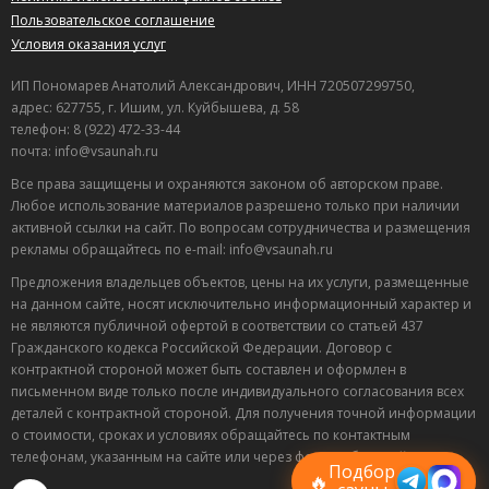
Пользовательское соглашение
Условия оказания услуг
ИП Пономарев Анатолий Александрович, ИНН 720507299750,
адрес: 627755, г. Ишим, ул. Куйбышева, д. 58
телефон: 8 (922) 472-33-44
почта: info@vsaunah.ru
Все права защищены и охраняются законом об авторском праве.
Любое использование материалов разрешено только при наличии
активной ссылки на сайт. По вопросам сотрудничества и размещения
рекламы обращайтесь по e-mail: info@vsaunah.ru
Предложения владельцев объектов, цены на их услуги, размещенные
на данном сайте, носят исключительно информационный характер и
не являются публичной офертой в соответствии со статьей 437
Гражданского кодекса Российской Федерации. Договор с
контрактной стороной может быть составлен и оформлен в
Лучшие
письменном виде только после индивидуального согласования всех
спецпредложения
деталей с контрактной стороной. Для получения точной информации
саун
о стоимости, сроках и условиях обращайтесь по контактным
Подписывайтесь в Telegram или MAX —
телефонам, указанным на сайте или через форму обратной связи.
пришлём свежие скидки
Подбор
🔥