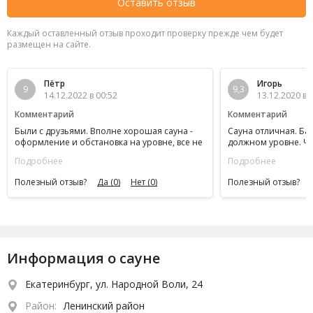
Оставить отзыв
Каждый оставленный отзыв проходит проверку прежде чем будет
размещен на сайте.
Пётр
Игорь
9
9,3
14.12.2022 в 00:52
13.12.2020 в 
Комментарий
Комментарий
Были с друзьями. Вполне хорошая сауна -
Сауна отличная. Бас
оформление и обстановка на уровне, все не
должном уровне. Чи
совсем новое, но чистое и ухоженное.
вежлив и компетент
Подробнее
Подробнее
Доступный ценник. Придем еще)
время всей семьёй. 
Отличное место для
Полезный отзыв?
Да
(0)
Нет
(0)
Полезный отзыв?
Информация о сауне
Екатеринбург, ул. Народной Воли, 24
Район:
Ленинский район