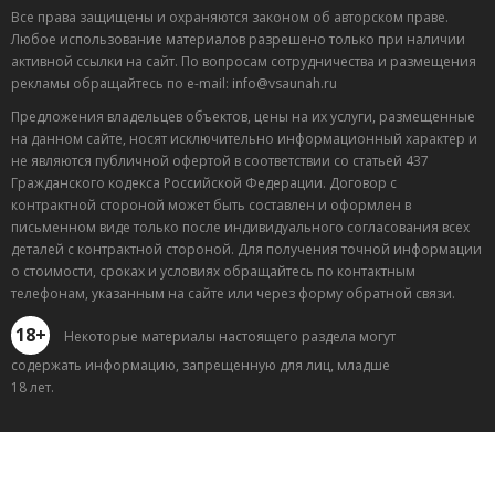
Все права защищены и охраняются законом об авторском праве.
Любое использование материалов разрешено только при наличии
активной ссылки на сайт. По вопросам сотрудничества и размещения
рекламы обращайтесь по e-mail: info@vsaunah.ru
Предложения владельцев объектов, цены на их услуги, размещенные
на данном сайте, носят исключительно информационный характер и
не являются публичной офертой в соответствии со статьей 437
Гражданского кодекса Российской Федерации. Договор с
контрактной стороной может быть составлен и оформлен в
письменном виде только после индивидуального согласования всех
деталей с контрактной стороной. Для получения точной информации
о стоимости, сроках и условиях обращайтесь по контактным
телефонам, указанным на сайте или через форму обратной связи.
18+
Некоторые материалы настоящего раздела могут
содержать информацию, запрещенную для лиц, младше
18 лет.