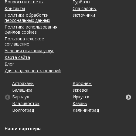
Вопросы и ответы
Турбазы
Контакты
Спа салоны
Политика обработки
Источники
персональных данных
Политика использования
файлов cookies
Пользовательское
соглашение
Условия оказания услуг
Карта сайта
Блог
Для владельцев заведений
Астрахань
Кемерово
Омск
Тольятти
Воронеж
Махачкала
Рязань
Уфа
Балашиха
Киров
Оренбург
Томск
Ижевск
Москва
Самара
Хабаровск
Барнаул
Краснодар
Пенза
Тула
Иркутск
Набережные Челны
Санкт-Петербург
Чебоксары
Владивосток
Красноярск
Пермь
Тюмень
Казань
Нижний Новгород
Саратов
Челябинск
Волгоград
Липецк
Ростов-на-Дону
Ульяновск
Калининград
Новосибирск
Ставрополь
Ярославль
Наши партнеры