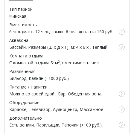
Тип парной
Финская
Вместимость
6 чел. (макс. 12 чел., свыше 6 чел. доплата 150 руб
за каждый час / за 1 чел.)
Аквазона
Бассейн
, Размеры (Ш x Д x Г), м: 4 x 6 x , Теплый
бассейн, Гидромассаж, Фильтрация, Душ
Комната отдыха
2
С комнатой отдыха
S: м
, вместимость: чел.
Развлечения
Бильярд
,
Кальян
(
+1000 руб.
)
Питание / Напитки
Можно со своей едой
,
Бар
, Обеденная зона,
Русская кухня, Европейская кухня, Чай
Оборудование
Караоке
, Телевизор, Аудиоцентр, Массажное
кресло, WI-FI
Дополнительно
Есть веники
,
Парильщик
, Тапочки (
+100 руб.
),
Простыни (
+100 руб.
), Полотенца (
+150 руб.
),