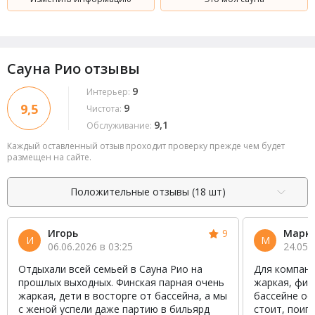
Сауна Рио отзывы
9
Интерьер:
9,5
9
Чистота:
9,1
Обслуживание:
Каждый оставленный отзыв проходит проверку прежде чем будет
размещен на сайте.
Положительные отзывы (18 шт)
Игорь
9
Марк
И
М
06.06.2026 в 03:25
24.05.
Отдыхали всей семьей в Сауна Рио на
Для компани
прошлых выходных. Финская парная очень
жаркая, финс
жаркая, дети в восторге от бассейна, а мы
бассейне ос
с женой успели даже партию в бильярд
стоит, поиг