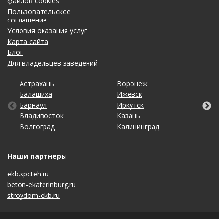
файлов cookies
Пользовательское
соглашение
Условия оказания услуг
Карта сайта
Блог
Для владельцев заведений
Астрахань
Кемерово
Омск
Тольятти
Воронеж
Махачкала
Рязань
Уфа
Балашиха
Киров
Оренбург
Томск
Ижевск
Москва
Самара
Хабаровск
Барнаул
Краснодар
Пенза
Тула
Иркутск
Набережные Челны
Санкт-Петербург
Чебоксары
Владивосток
Красноярск
Пермь
Тюмень
Казань
Нижний Новгород
Саратов
Челябинск
Волгоград
Липецк
Ростов-на-Дону
Ульяновск
Калининград
Новосибирск
Ставрополь
Ярославль
Наши партнеры
ekb.spcteh.ru
beton-ekaterinburg.ru
stroydom-ekb.ru