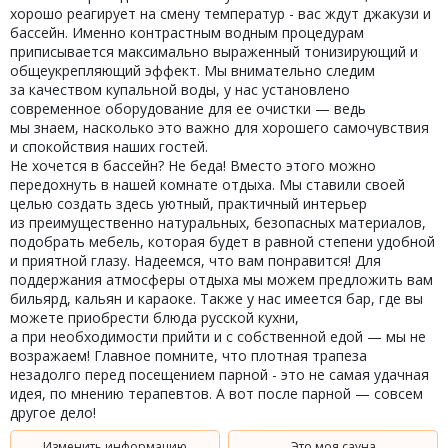
хорошо реагирует на смену температур - вас ждут джакузи и
бассейн. Именно контрастным водным процедурам
приписывается максимально выраженный тонизирующий и
общеукрепляющий эффект. Мы внимательно следим
за качеством купальной воды, у нас установлено
современное оборудование для ее очистки — ведь
мы знаем, насколько это важно для хорошего самочувствия
и спокойствия наших гостей.
Не хочется в бассейн? Не беда! Вместо этого можно
передохнуть в нашей комнате отдыха. Мы ставили своей
целью создать здесь уютный, практичный интерьер
из преимущественно натуральных, безопасных материалов,
подобрать мебель, которая будет в равной степени удобной
и приятной глазу. Надеемся, что вам понравится! Для
поддержания атмосферы отдыха мы можем предложить вам
бильярд, кальян и караоке. Также у нас имеется бар, где вы
можете приобрести блюда русской кухни,
а при необходимости прийти и с собственной едой — мы не
возражаем! Главное помните, что плотная трапеза
незадолго перед посещением парной - это не самая удачная
идея, по мнению терапевтов. А вот после парной — совсем
другое дело!
Изменить информацию
Это моя сауна