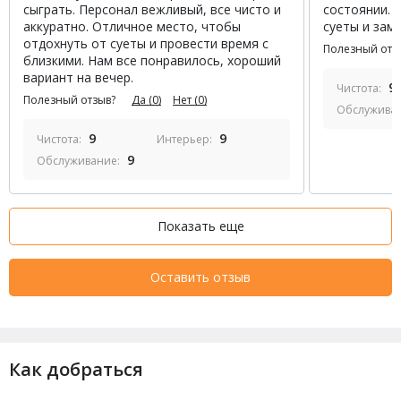
сыграть. Персонал вежливый, все чисто и
состоянии. 
аккуратно. Отличное место, чтобы
суеты и зам
отдохнуть от суеты и провести время с
Полезный отз
близкими. Нам все понравилось, хороший
вариант на вечер.
9
Чистота:
Полезный отзыв?
Да
(0)
Нет
(0)
Обслужива
9
9
Чистота:
Интерьер:
9
Обслуживание:
Показать еще
Оставить отзыв
Как добраться