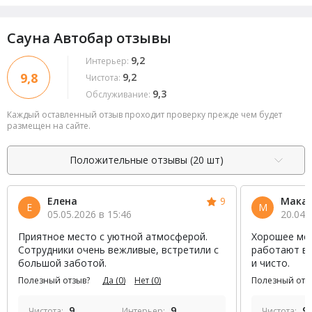
Сауна Автобар отзывы
9,2
Интерьер:
9,8
9,2
Чистота:
9,3
Обслуживание:
Каждый оставленный отзыв проходит проверку прежде чем будет
размещен на сайте.
Положительные отзывы (20 шт)
Елена
9
Мака
Е
М
05.05.2026 в 15:46
20.04.
Приятное место с уютной атмосферой.
Хорошее мес
Сотрудники очень вежливые, встретили с
работают ве
большой заботой.
и чисто.
Полезный отзыв?
Да
(0)
Нет
(0)
Полезный отз
9
9
9
Чистота:
Интерьер:
Чистота: