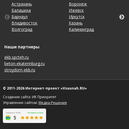
Астрахань
Кемерово
Омск
Тольятти
Воронеж
Махачкала
Рязань
Уфа
Балашиха
Киров
Оренбург
Томск
Ижевск
Москва
Самара
Хабаровск
Барнаул
Краснодар
Пенза
Тула
Иркутск
Набережные Челны
Санкт-Петербург
Чебоксары
Владивосток
Красноярск
Пермь
Тюмень
Казань
Нижний Новгород
Саратов
Челябинск
Волгоград
Липецк
Ростов-на-Дону
Ульяновск
Калининград
Новосибирск
Ставрополь
Ярославль
Наши партнеры
ekb.spcteh.ru
beton-ekaterinburg.ru
stroydom-ekb.ru
© 2011-2026 Интернет-проект «Vsaunah.RU»
Создание сайта: ИК Приоритет
Управление сайтом:
Медиа-Решения