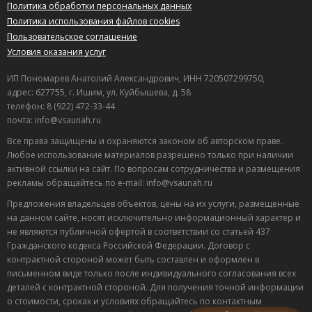
Политика обработки персональных данных
Политика использования файлов cookies
Пользовательское соглашение
Условия оказания услуг
ИП Пономарев Анатолий Александрович, ИНН 720507299750,
адрес: 627755, г. Ишим, ул. Куйбышева, д. 58
телефон: 8 (922) 472-33-44
почта: info@vsaunah.ru
Все права защищены и охраняются законом об авторском праве.
Любое использование материалов разрешено только при наличии
активной ссылки на сайт. По вопросам сотрудничества и размещения
рекламы обращайтесь по e-mail: info@vsaunah.ru
Предложения владельцев объектов, цены на их услуги, размещенные
на данном сайте, носят исключительно информационный характер и
не являются публичной офертой в соответствии со статьей 437
Гражданского кодекса Российской Федерации. Договор с
контрактной стороной может быть составлен и оформлен в
Лучшие
письменном виде только после индивидуального согласования всех
спецпредложения
деталей с контрактной стороной. Для получения точной информации
саун
о стоимости, сроках и условиях обращайтесь по контактным
Подписывайтесь в Telegram или MAX —