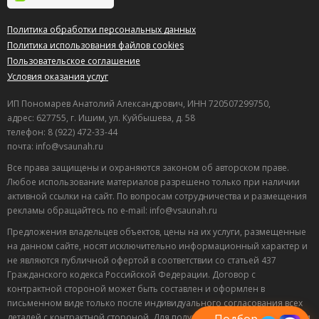
Политика обработки персональных данных
Политика использования файлов cookies
Пользовательское соглашение
Условия оказания услуг
ИП Пономарев Анатолий Александрович, ИНН 720507299750,
адрес: 627755, г. Ишим, ул. Куйбышева, д. 58
телефон: 8 (922) 472-33-44
почта: info@vsaunah.ru
Все права защищены и охраняются законом об авторском праве.
Любое использование материалов разрешено только при наличии
активной ссылки на сайт. По вопросам сотрудничества и размещения
рекламы обращайтесь по e-mail: info@vsaunah.ru
Предложения владельцев объектов, цены на их услуги, размещенные
на данном сайте, носят исключительно информационный характер и
не являются публичной офертой в соответствии со статьей 437
Лучшие
Гражданского кодекса Российской Федерации. Договор с
спецпредложения
контрактной стороной может быть составлен и оформлен в
саун
письменном виде только после индивидуального согласования всех
Подписывайтесь в Telegram или MAX —
пришлём свежие скидки
деталей с контрактной стороной. Для получения точной информации