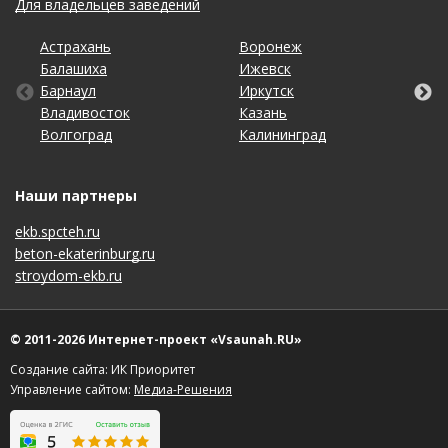
Для владельцев заведений
Астрахань
Кемерово
Омск
Тольятти
Воронеж
Махачкала
Рязань
Уфа
Балашиха
Киров
Оренбург
Томск
Ижевск
Москва
Самара
Хабаровск
Барнаул
Краснодар
Пенза
Тула
Иркутск
Набережные Челны
Санкт-Петербург
Чебоксары
Владивосток
Красноярск
Пермь
Тюмень
Казань
Нижний Новгород
Саратов
Челябинск
Волгоград
Липецк
Ростов-на-Дону
Ульяновск
Калининград
Новосибирск
Ставрополь
Ярославль
Наши партнеры
ekb.spcteh.ru
beton-ekaterinburg.ru
stroydom-ekb.ru
© 2011-2026 Интернет-проект «Vsaunah.RU»
Создание сайта: ИК Приоритет
Управление сайтом:
Медиа-Решения