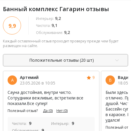
Банный комплекс Гагарин отзывы
9,2
Интерьер:
9,9
9,1
Чистота:
9,2
Обслуживание:
Каждый оставленный отзыв проходит проверку прежде чем будет
размещен на сайте.
Положительные отзывы (20 шт)
Артемий
9
Вади
А
В
23.05.2026 в 10:05
18.05.
Сауна достойная, внутри чисто.
Были здесь у
Сотрудники вежливые, встретили все
отлично. Пр
показали.Все супер!
душой. Чисто
Бассейн супе
Полезный отзыв?
Да
(0)
Нет
(0)
в караоке. 
удался!
9
9
Чистота:
Интерьер:
Полезный отз
9
Обслуживание: