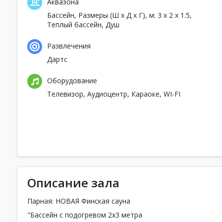
Аквазона
Бассейн
, Размеры (Ш x Д x Г), м: 3 x 2 x 1.5,
Теплый бассейн,
Душ
Развлечения
Дартс
Оборудование
Телевизор,
Аудиоцентр,
Караоке
,
WI-FI
Описание зала
Парная: НОВАЯ Финская сауна
"Бассейн с подогревом 2x3 метра