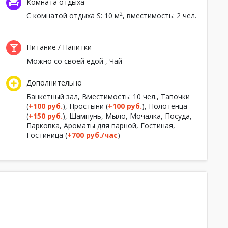
Комната отдыха
2
С комнатой отдыха
S: 10 м
, вместимость: 2 чел.
Питание / Напитки
Можно со своей едой
,
Чай
Дополнительно
Банкетный зал
, Вместимость: 10 чел.,
Тапочки
(
+100 руб.
),
Простыни (
+100 руб.
),
Полотенца
(
+150 руб.
),
Шампунь,
Мыло,
Мочалка,
Посуда,
Парковка,
Ароматы для парной,
Гостиная,
Гостиница
(
+700 руб./час
)