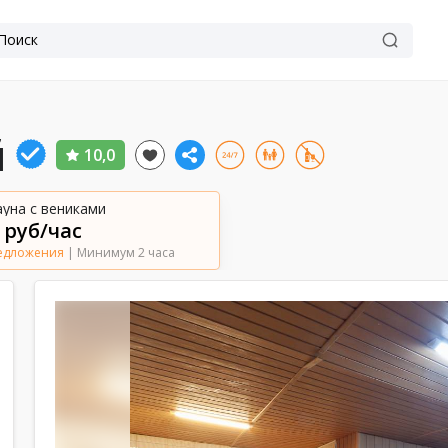
й
10,0
ауна с вениками
 руб/час
редложения
| Минимум 2 часа