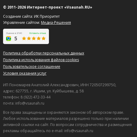
9
© 2011-2026 Интернет-проект «Vsaunah.RU»
Диана
о Сауна в Александровском
Создание сайта: ИК Приоритет
30.06.2026 в 19:38
Управление сайтом:
Медиа-Решения
Прекрасное место!! Довольно таки большая территория
всего зала. Прекрасно как и для маленькой, так и для
большой компании. Рекомендую к посещению.
Клиентоориентированность персонала на высшем
Политика обработки персональных данных
уровне)
Политика использования файлов cookies
Полезный отзыв?
Да
(0)
Нет
(0)
Пользовательское соглашение
Условия оказания услуг
9
Иван
о Сауна Роскошный (De Luxe)
ИП Пономарев Анатолий Александрович, ИНН 720507299750,
25.06.2026 в 00:03
адрес: 627755, г. Ишим, ул. Куйбышева, д. 58
телефон: 8 (922) 472-33-44
Долго искали место с нормальной финской парной,
почта: info@vsaunah.ru
чтобы отдохнуть с мужиками, и наконец нашли
достойный вариант. Внутри очень чисто, что для нас
Все права защищены и охраняются законом об авторском праве.
было главным условием. Еще поиграли в бильярд,
Любое использование материалов разрешено только при наличии
отлично развлеклись. В общем, для компании
активной ссылки на сайт. По вопросам сотрудничества и размещения
рекламы обращайтесь по e-mail: info@vsaunah.ru
нормально.