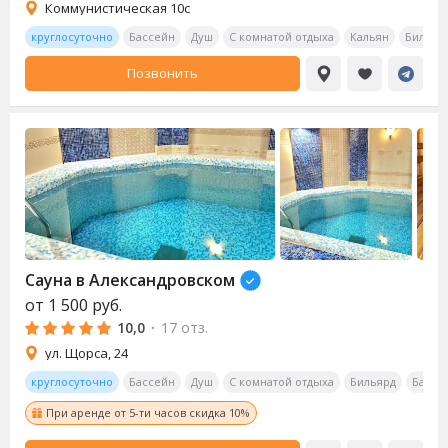
Коммунистическая 10с
круглосуточно
Бассейн
Душ
С комнатой отдыха
Кальян
Бильяр
Позвонить
Сауна
в Александровском
от
1 500
руб.
10,0
·
17 отз.
ул. Щорса, 24
круглосуточно
Бассейн
Душ
С комнатой отдыха
Бильярд
Бар
При аренде от 5-ти часов скидка 10%