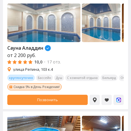
Сауна
Аладдин
от
2 200
руб.
10,0
·
17 отз.
улица Репина, 103 к.4
круглосуточно
Бассейн
Душ
С комнатой отдыха
Бильярд
Обеде
Скидка 5% в День Рождения!
Позвонить