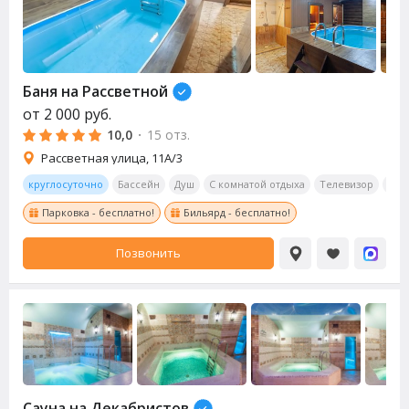
Баня на Рассветной
от
2 000
руб.
10,0
·
15 отз.
Рассветная улица, 11А/3
круглосуточно
Бассейн
Душ
С комнатой отдыха
Телевизор
Ауд
Парковка - бесплатно!
Бильярд - бесплатно!
Позвонить
Сауна
на Декабристов