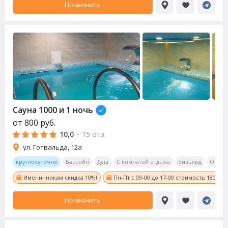
Позвонить
Сауна
1000 и 1 ночь
от
800
руб.
10,0
·
15 отз.
ул. Готвальда, 12а
круглосуточно
Бассейн
Душ
С комнатой отдыха
Бильярд
Обеде
Именинникам скидка 10%!
Пн-Пт с 09-00 до 17-00 стоимость 1800 ру
Позвонить