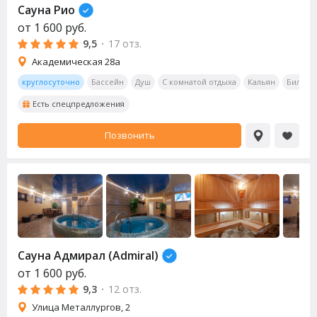
Сауна
Рио
от
1 600
руб.
9,5
·
17 отз.
Академическая 28а
круглосуточно
Бассейн
Душ
С комнатой отдыха
Кальян
Бильяр
Есть спецпредложения
Позвонить
Сауна
Адмирал (Admiral)
от
1 600
руб.
9,3
·
12 отз.
Улица Металлургов, 2