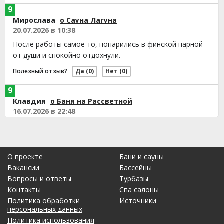
9
Мирослава
о Сауна Лагуна
20.07.2026 в 10:38
После работы самое то, попарились в финской парной
от души и спокойно отдохнули.
Полезный отзыв?
Да
(0)
Нет
(0)
9
Клавдия
о Баня на Рассветной
16.07.2026 в 22:48
Приятная сауна, сотрудники внимательные и вежливые.
Уютное место, здесь ценят комфорт клиентов.
Полезный отзыв?
Да
(0)
Нет
(0)
О проекте
Бани и сауны
Вакансии
Бассейны
9
Вопросы и ответы
Турбазы
Кира
о Сауна в Центре
Контакты
Спа салоны
15.07.2026 в 06:57
Политика обработки
Источники
Сауна уютная, мне здесь понравилось. Сотрудники очень
персональных данных
вежливые и внимательные, встретили хорошо.
Политика использования