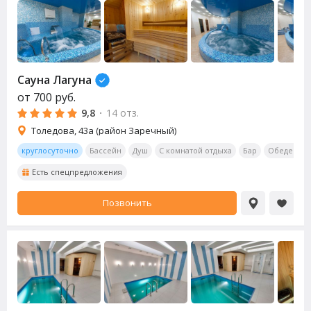
Сауна
Лагуна
от
700
руб.
9,8
·
14 отз.
Толедова, 43а (район Заречный)
круглосуточно
Бассейн
Душ
С комнатой отдыха
Бар
Обеденная
Есть спецпредложения
Позвонить