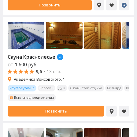
Позвонить
Сауна
Краснолесье
от
1 600
руб.
9,6
·
13 отз.
Академика Вонсовского, 1
круглосуточно
Бассейн
Душ
С комнатой отдыха
Бильярд
Калья
Есть спецпредложения
Позвонить