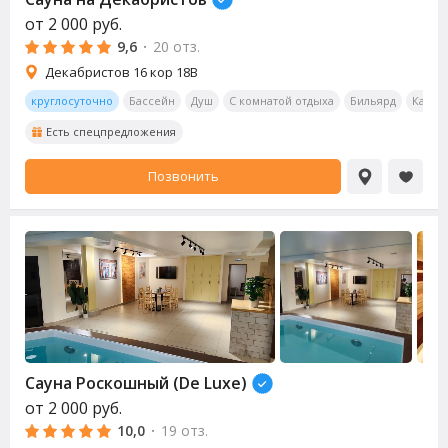
от
2 000
руб.
9,6
·
20 отз.
Декабристов 16 кор 18В
круглосуточно
Бассейн
Душ
С комнатой отдыха
Бильярд
Калья
Есть спецпредложения
Позвонить
Сауна
Роскошный (De Luxe)
от
2 000
руб.
10,0
·
19 отз.