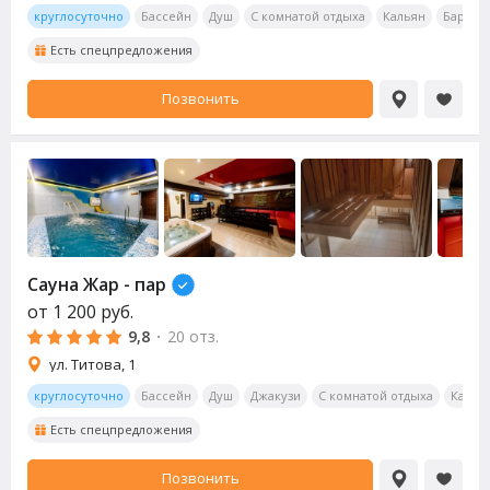
круглосуточно
Бассейн
Душ
С комнатой отдыха
Кальян
Бар
О
Есть спецпредложения
Позвонить
Сауна
Жар - пар
от
1 200
руб.
9,8
·
20 отз.
ул. Титова, 1
круглосуточно
Бассейн
Душ
Джакузи
С комнатой отдыха
Калья
Есть спецпредложения
Позвонить