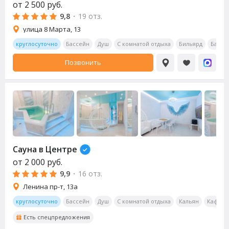
от
2 500
руб.
9,8
·
19 отз.
улица 8 Марта, 13
круглосуточно
Бассейн
Душ
С комнатой отдыха
Бильярд
Бар
Позвонить
Сауна
в Центре
от
2 000
руб.
9,9
·
16 отз.
Ленина пр-т, 13а
круглосуточно
Бассейн
Душ
С комнатой отдыха
Кальян
Кафе/р
Есть спецпредложения