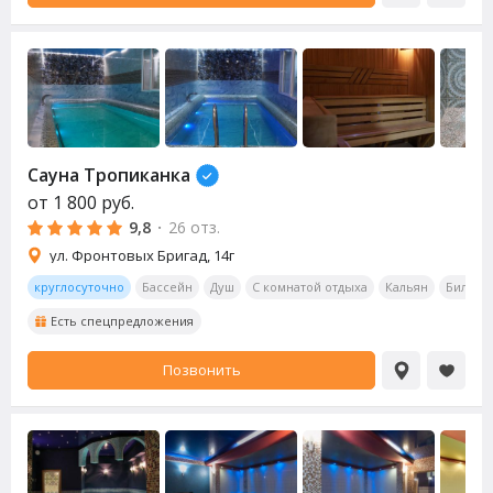
Сауна
Тропиканка
от
1 800
руб.
9,8
·
26 отз.
ул. Фронтовых Бригад, 14г
круглосуточно
Бассейн
Душ
С комнатой отдыха
Кальян
Бильяр
Есть спецпредложения
Позвонить