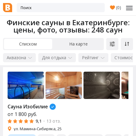
(
0
)
Финские сауны в Екатеринбурге:
цены, фото, отзывы
: 248 саун
Списком
На карте
Аквазона
Для отдыха
Рейтинг
Стоимост
Сауна
Изобилие
от
1 800
руб.
9,1
·
13 отз.
ул. Мамина-Сибиряка, 25