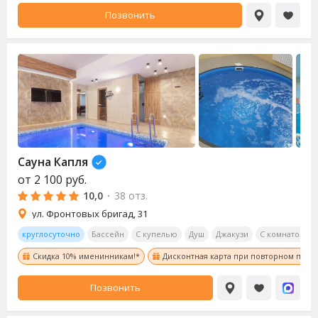
Позвонить
Сауна
Капля
от
2 100
руб.
10,0
·
38 отз.
ул. Фронтовых бригад, 31
круглосуточно
Бассейн
С купелью
Душ
Джакузи
С комнатой от
Скидка 10% именинникам!*
Дисконтная карта при повторном посе
Позвонить