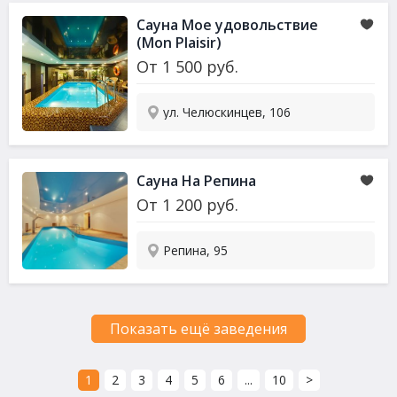
Сауна
Мое удовольствие
(Mon Plaisir)
От
1 500
руб.
ул. Челюскинцев, 106
Сауна
На Репина
От
1 200
руб.
Репина, 95
Показать ещё заведения
1
2
3
4
5
6
...
10
>