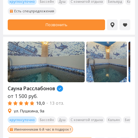
круглосуточно
Бассейн
Душ
С комнатой отдыха
Бильярд
Калья
Есть спецпредложения
Позвонить
Сауна
Расслабонов
от
1 500
руб.
10,0
·
13 отз.
ул. Пушкина, 9а
круглосуточно
Бассейн
Душ
С комнатой отдыха
Кальян
Бильяр
Именинникам 6-й час в подарок !