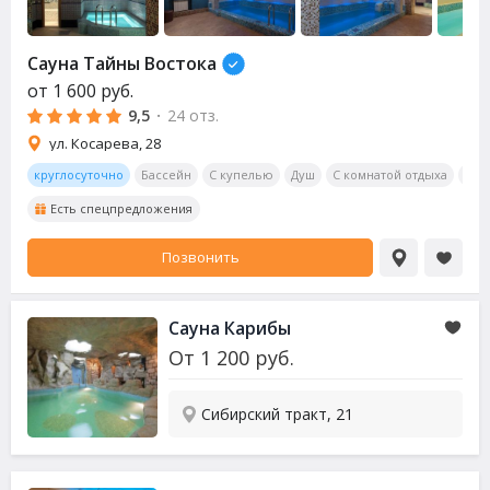
Сауна
Тайны Востока
от
1 600
руб.
9,5
·
24 отз.
ул. Косарева, 28
круглосуточно
Бассейн
С купелью
Душ
С комнатой отдыха
Бил
Есть спецпредложения
Позвонить
Сауна
Карибы
От
1 200
руб.
Сибирский тракт, 21