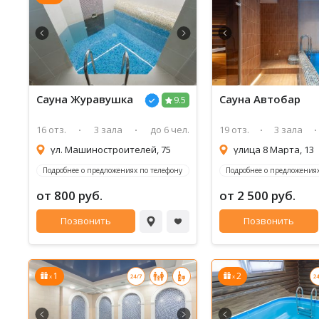
Сауна
Журавушка
Сауна
Автобар
9.5
16 отз.
3 зала
до 6 чел.
19 отз.
3 зала
ул. Машиностроителей, 75
улица 8 Марта, 13
Подробнее о предложениях по телефону
Подробнее о предложениях
от 800 руб.
от 2 500 руб.
Позвонить
Позвонить
1
2
x
x