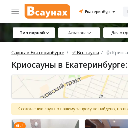
Екатеринбург
Тип парной
Аквазона
Для отд
Сауны в Екатеринбурге
✅ Все сауны
👍 Криос
Криосауны в Екатеринбурге:
К сожалению саун по вашему запросу не найдено, но 
3
x