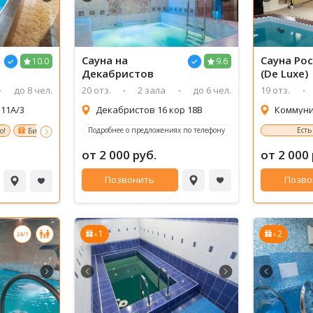
Сауна
на
Сауна
Ро
10.0
9.6
Декабристов
(De Luxe)
до 8 чел.
20 отз.
2 зала
до 6 чел.
19 отз.
 11А/3
Декабристов 16 кор 18В
Коммуни
Подробнее о предложениях по телефону
Есть
о!
Бильярд - бесплатно!
от 2 000 руб.
от 2 000 
Позвонить
Позво
1
2
x
x