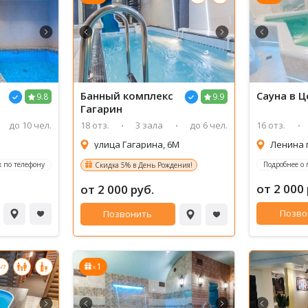
Банный комплекс
Сауна
в Ц
9.8
9.9
Гагарин
до 10 чел.
18 отз.
3 зала
до 6 чел.
16 отз.
улица Гагарина, 6М
Ленина п
 по телефону
Подробнее о
Скидка 5% в День Рождения!
от 2 000 
от 2 000 руб.
Позво
Позвонить
1
x