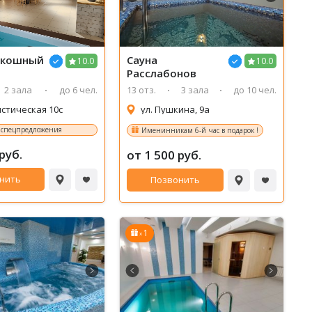
1/6
2/6
3/6
4/6
5/6
6/6
скошный
Сауна
10.0
10.0
Расслабонов
2 зала
до 6 чел.
13 отз.
3 зала
до 10 чел.
стическая 10с
ул. Пушкина, 9а
 спецпредложения
Именинникам 6-й час в подарок !
руб.
от 1 500 руб.
нить
Позвонить
1
x