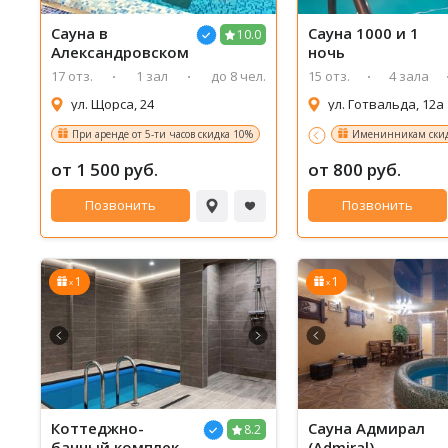
Сауна
в
Сауна
1000 и 1
10.0
Александровском
ночь
17 отз.
1 зал
до 8 чел.
15 отз.
4 зала
ул. Щорса, 24
ул. Готвальда, 12а
При аренде от 5-ти часов скидка 10%
Именинникам скид
от 1 500 руб.
от 800 руб.
Позвонить
Позвонить
1
1
x
x
Коттеджно-
Сауна
Адмирал
8.2
банный комплекс
(Admiral)