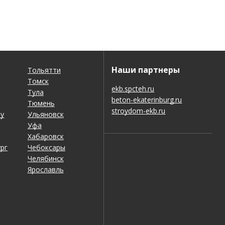
Наши партнеры
Тольятти
Томск
ekb.spcteh.ru
Тула
beton-ekaterinburg.ru
Тюмень
stroydom-ekb.ru
ну
Ульяновск
Уфа
Хабаровск
рг
Чебоксары
Челябинск
Ярославль