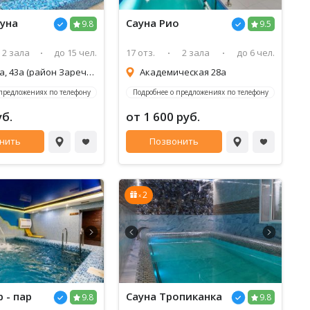
уна
Сауна
Рио
9.8
9.5
2 зала
до 15 чел.
17 отз.
2 зала
до 6 чел.
Толедова, 43а (район Заречный)
Академическая 28а
 предложениях по телефону
Подробнее о предложениях по телефону
уб.
от 1 600 руб.
нить
Позвонить
2
x
 - пар
Сауна
Тропиканка
9.8
9.8