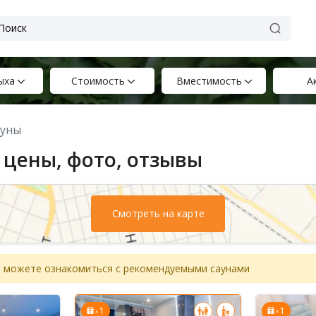
ыха
Стоимость
Вместимость
А
ауны
 цены, фото, отзывы
Смотреть на карте
вы можете ознакомиться с рекомендуемыми саунами
1
1
x
x