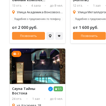
Сосновый бор
13 отз.
4 зала
до 8 чел.
12 отз.
1 зал
Улица Академика Вонсовского, 2/44
Улица Металлургов
Подробнее о предложениях по телефону
Подробнее о предложениях
от 2 000 руб.
от 1 600 руб.
Позвонить
Позвонить
1
x
Сауна
Тайны
9.5
Востока
24 отз.
1 зал
до 6 чел.
ул. Косарева, 28