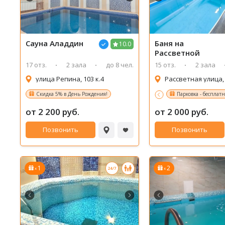
Сауна
Аладдин
Баня на
10.0
Рассветной
17 отз.
2 зала
до 8 чел.
15 отз.
2 зала
улица Репина, 103 к.4
Рассветная улица,
Скидка 5% в День Рождения!
Парковка - бесплатн
от 2 200 руб.
от 2 000 руб.
Позвонить
Позвонить
1
2
x
x