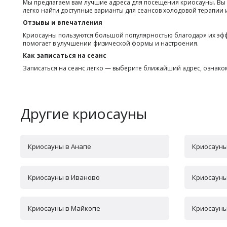
Мы предлагаем вам лучшие адреса для посещения криосауны. Вы
легко найти доступные варианты для сеансов холодовой терапии 
Отзывы и впечатления
Криосауны пользуются большой популярностью благодаря их эффек
помогает в улучшении физической формы и настроения.
Как записаться на сеанс
Записаться на сеанс легко — выберите ближайший адрес, ознако
Другие криосауны
Криосауны в Анапе
Криосауны
Криосауны в Иваново
Криосауны
Криосауны в Майкопе
Криосауны