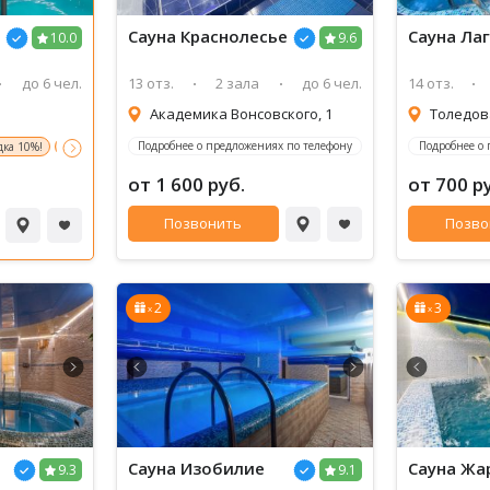
Сауна
Краснолесье
Сауна
Лаг
10.0
9.6
до 6 чел.
13 отз.
2 зала
до 6 чел.
14 отз.
Академика Вонсовского, 1
Подробнее о предложениях по телефону
Подробнее о
ка 10%!
Пн-Пт с 09-00 до 17-00 стоимость 1800 руб/час
от 1 600 руб.
от 700 р
Позвонить
Позво
2
3
x
x
Сауна
Изобилие
Сауна
Жар
9.3
9.1