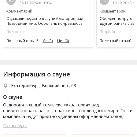
9,3
10
26.11.2024 в 10:04
13.12.2018 в 
Комментарий
Комментарий
Отдыхали недавно в сауне Акватория, зал
Оболденно круто ос
Подводный мир. Оооочень понравилось!
другой баньке с дет
Сама сауна, интерьер, для детей аэрохоккей
выходить не охото б
Подробнее
Подробнее
и сами играли тоже. Кулер горячая,
друзьями придем Сп
холодная водичка пить. Чисто, вода в басике
Полезный отзыв?
Да
(3)
Нет
(0)
Полезный отзыв?
теплая, деткам 4 года не вылазили.
Администратор спокойный, отвечал на все
вопросы, все доступно уравновешанный.
Прятный молодой человек, а самое главное
мы оставили пакет с подарками. Позвонили
нам, на следуюший день мы приехали
забрали. Спасибо большое за внимание,
Информация о сауне
честность. Так держать. Обязательно
приедим еще к Вам!!!
Екатеринбург, Верхний пер., 63
О сауне
Оздоровительный комплекс «Акватория» рад
приветствовать вас в стенах своего подводного мира. Гости
комплекса будут приятно удивлены оформлением залов,
которые для них подготовлены. Первый зал – Подводный
Развернуть
мир, где вы сможете почувствовать себя один из его
обитателей и ощутить весь вкус этой атмосферы. Здесь к