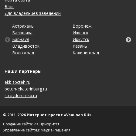
Блог
Для владельцев заведений
Астрахань
Кемерово
Омск
Тольятти
Воронеж
Махачкала
Рязань
Уфа
Балашиха
Киров
Оренбург
Томск
Ижевск
Москва
Самара
Хабаровск
Барнаул
Краснодар
Пенза
Тула
Иркутск
Набережные Челны
Санкт-Петербург
Чебоксары
Владивосток
Красноярск
Пермь
Тюмень
Казань
Нижний Новгород
Саратов
Челябинск
Волгоград
Липецк
Ростов-на-Дону
Ульяновск
Калининград
Новосибирск
Ставрополь
Ярославль
Наши партнеры
ekb.spcteh.ru
beton-ekaterinburg.ru
stroydom-ekb.ru
© 2011-2026 Интернет-проект «Vsaunah.RU»
Создание сайта: ИК Приоритет
Управление сайтом:
Медиа-Решения