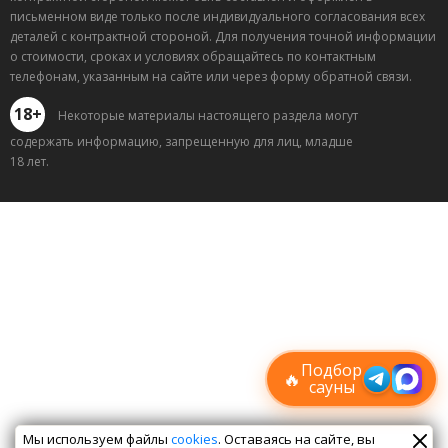
письменном виде только после индивидуального согласования всех
деталей с контрактной стороной. Для получения точной информации
о стоимости, сроках и условиях обращайтесь по контактным
телефонам, указанным на сайте или через форму обратной связи.
18+
Некоторые материалы настоящего раздела могут
содержать информацию, запрещенную для лиц, младше
18 лет.
Лучшие
спецпредложения
саун
Подписывайтесь в Telegram или MAX —
пришлём свежие скидки
Подбор
🔥
сауны
Мы используем файлы
cookies
. Оставаясь на сайте, вы