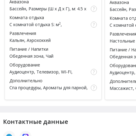
Аквазона
Аквазона
чел.)
чел.)
Бассейн
, Размеры (Ш x Д x Г), м: 4.5 x
Бассейн
, Раз
2 x , Обливное ведро, Душ
3.5 x , Джак
Комната отдыха
Комната от
Обливное ве
2
С комнатой отдыха
S: м
,
С комнатой 
вместимость: чел.
вместимость
Развлечения
Развлечени
Кальян
, Аэрохоккей
Настольные
Аэрохоккей
Питание / Напитки
Питание / Н
Обеденная зона, Чай
Обеденная з
Оборудование
Оборудован
Аудиоцентр, Телевизор, WI-FI,
Аудиоцентр, 
Караоке
, Кондиционер, Массажное
Караоке
, К
Дополнительно
Дополнител
кресло
кресло
Спа процедуры
, Ароматы для парной,
Массажист,
Тапочки, Простыни, Полотенца,
для парной,
Халаты, Шампунь, Мыло, Мочалка,
Полотенца, 
Посуда,
Парильщик
,
Есть веники
,
Мочалка, По
Массажист
веники
Контактные данные