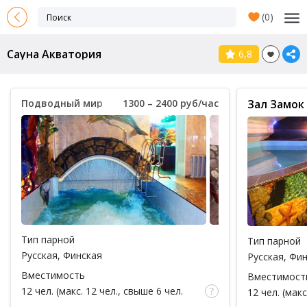
(
0
)
Сауна Акватория
6,8
Подводный мир
1300 – 2400 руб/час
Зал Замок
Тип парной
Тип парной
Русская
,
Финская
Русская
,
Фин
Вместимость
Вместимост
12 чел. (макс. 12 чел., свыше 6 чел.
12 чел. (макс
доплата 100 руб за каждый час / за 1
доплата 100 