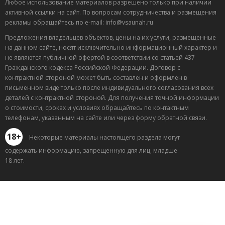
Любое использование материалов разрешено только при наличии
активной ссылки на сайт. По вопросам сотрудничества и размещения
рекламы обращайтесь по e-mail: info@vsaunah.ru
Предложения владельцев объектов, цены на их услуги, размещенные
на данном сайте, носят исключительно информационный характер и
не являются публичной офертой в соответствии со статьей 437
Гражданского кодекса Российской Федерации. Договор с
контрактной стороной может быть составлен и оформлен в
письменном виде только после индивидуального согласования всех
деталей с контрактной стороной. Для получения точной информации
о стоимости, сроках и условиях обращайтесь по контактным
телефонам, указанным на сайте или через форму обратной связи.
18+
Некоторые материалы настоящего раздела могут
содержать информацию, запрещенную для лиц, младше
18 лет.
Лучшие
спецпредложения
саун