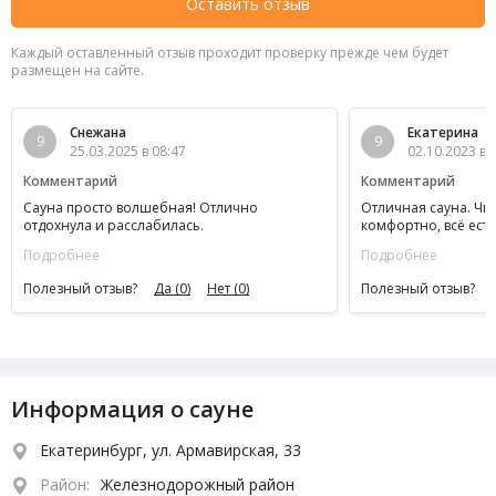
Оставить отзыв
Каждый оставленный отзыв проходит проверку прежде чем будет
размещен на сайте.
Снежана
Екатерина
9
9
25.03.2025 в 08:47
02.10.2023 в 
Комментарий
Комментарий
Сауна просто волшебная! Отлично
Отличная сауна. Чис
отдохнула и расслабилась.
комфортно, всё есть.
Приятная и отзывчи
Подробнее
Подробнее
Очень всё понравил
довольны! Спасибо 
Полезный отзыв?
Да
(0)
Нет
(0)
Полезный отзыв?
времяпрепровожден
друзьям и знакомы
Информация о сауне
Екатеринбург, ул. Армавирская, 33
Район:
Железнодорожный район