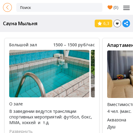
(
0
)
Сауна Мыльня
6,3
Большой зал
1500 – 1500 руб/час
Апартаме
О зале
Вместимост
В заведении ведутся трансляции
4 чел. (макс. 
спортивных мероприятий: футбол, бокс,
Аквазона
ММА, хоккей и т.д.
Душ
Во время матчей при покупке 10 л пива -
Развернуть