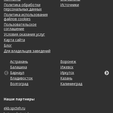
Политика обработки
Источники
персональных данных
Политика использования
файлов cookies
Пользовательское
соглашение
Условия оказания услуг
Карта сайта
Блог
Для владельцев заведений
Астрахань
Кемерово
Омск
Тольятти
Воронеж
Махачкала
Рязань
Уфа
Балашиха
Киров
Оренбург
Томск
Ижевск
Москва
Самара
Хабаровск
Барнаул
Краснодар
Пенза
Тула
Иркутск
Набережные Челны
Санкт-Петербург
Чебоксары
Владивосток
Красноярск
Пермь
Тюмень
Казань
Нижний Новгород
Саратов
Челябинск
Волгоград
Липецк
Ростов-на-Дону
Ульяновск
Калининград
Новосибирск
Ставрополь
Ярославль
Наши партнеры
ekb.spcteh.ru